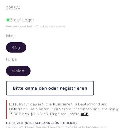
SKU:
2255/4
3 auf Lager
Versand
wird beim Checkout berechnet
Inhalt
4.5g
Farbe
violett
Bitte anmelden oder registrieren
Exklusiv für gewerbliche Kund:innen in Deutschland und
Österreich. Kein Verkauf an Verbraucher:innen im Sinne von §
13 BGB bzw. § 1 KSchG. Es gelten unsere
AGB
.
LIEFERZEIT (DEUTSCHLAND & ÖSTERREICH)
ca. 2–8 Werktage. Versand jeweils mittwochs. Alle Angaben sind